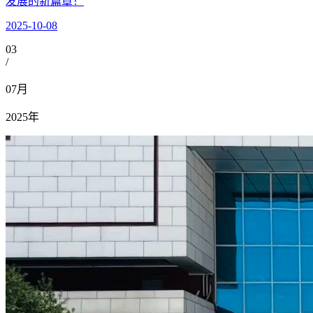
发展的新篇章！
2025-10-08
03
/
07月
2025年