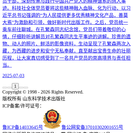
员干部，深刻传承与践行中国共产党人的精神谱系的感人事
迹。科技社全体党员要将这些精神融入血脉、化为行动，以习
近平总书记强调的“为人民提供更多优秀精神文化产品，善莫
大焉”为激励和引领，做好新时代出版工作。之后，党员统一
乘车前往聊城。在孔繁森同志纪念馆，党员们带着敬仰的心
情，仔细聆听讲解员对孔繁森同志生平事迹的讲解。珍贵的遗
物、动人的照片、鲜活的影像资料，生动呈现了孔繁森两次入
藏，为西藏的进步和安宁无私奉献，直至献出宝贵生命的壮丽
历程，让大家真切感受到了一名共产党员的崇高境界与责任担
当。
2025-07-03
1
Copyright © 1998 - 2026 Rights Reserved.
版权所有 山东科学技术出版社
ICP备案/许可证号：
鲁ICP备14033645号
鲁公网安备37010302001655号