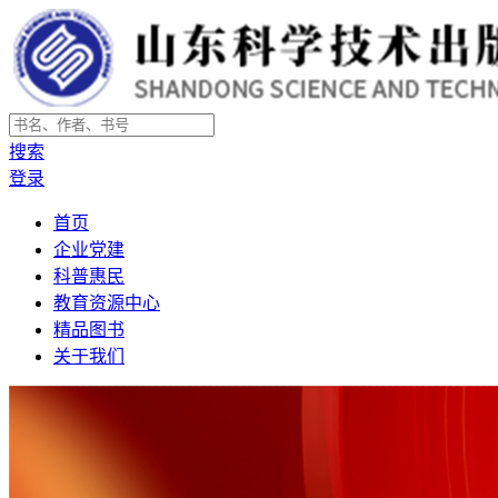
搜索
登录
首页
企业党建
科普惠民
教育资源中心
精品图书
关于我们