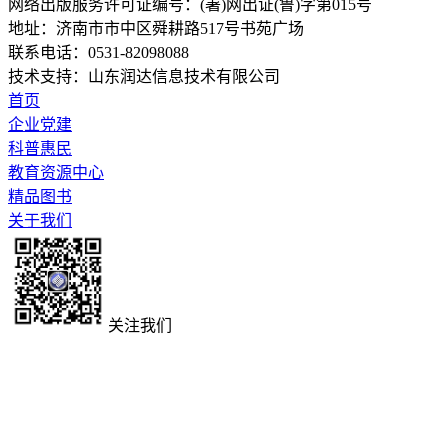
网络出版服务许可证编号：(署)网出证(鲁)字第015号
地址：济南市市中区舜耕路517号书苑广场
联系电话：0531-82098088
技术支持：山东润达信息技术有限公司
首页
企业党建
科普惠民
教育资源中心
精品图书
关于我们
关注我们