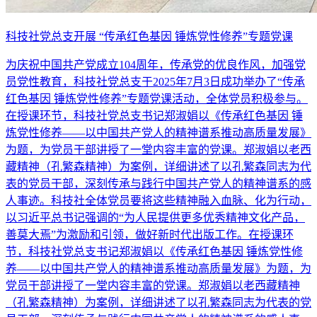
科技社党总支开展 “传承红色基因 锤炼党性修养”专题党课
为庆祝中国共产党成立104周年，传承党的优良作风，加强党
员党性教育，科技社党总支于2025年7月3日成功举办了“传承
红色基因 锤炼党性修养”专题党课活动，全体党员积极参与。
在授课环节，科技社党总支书记郑淑娟以《传承红色基因 锤
炼党性修养——以中国共产党人的精神谱系推动高质量发展》
为题，为党员干部讲授了一堂内容丰富的党课。郑淑娟以老西
藏精神（孔繁森精神）为案例，详细讲述了以孔繁森同志为代
表的党员干部，深刻传承与践行中国共产党人的精神谱系的感
人事迹。科技社全体党员要将这些精神融入血脉、化为行动，
以习近平总书记强调的“为人民提供更多优秀精神文化产品，
善莫大焉”为激励和引领，做好新时代出版工作。在授课环
节，科技社党总支书记郑淑娟以《传承红色基因 锤炼党性修
养——以中国共产党人的精神谱系推动高质量发展》为题，为
党员干部讲授了一堂内容丰富的党课。郑淑娟以老西藏精神
（孔繁森精神）为案例，详细讲述了以孔繁森同志为代表的党