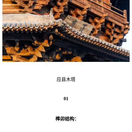
应县木塔
01
榫卯结构：