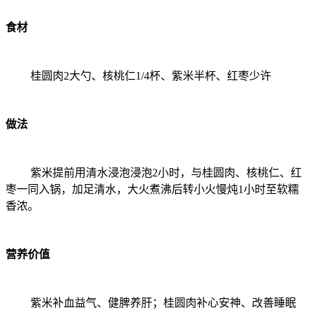
食材
桂圆肉2大勺、核桃仁1/4杯、紫米半杯、红枣少许
做法
紫米提前用清水浸泡浸泡2小时，与桂圆肉、核桃仁、红
枣一同入锅，加足清水，大火煮沸后转小火慢炖1小时至软糯
香浓。
营养价值
紫米补血益气、健脾养肝；桂圆肉补心安神、改善睡眠