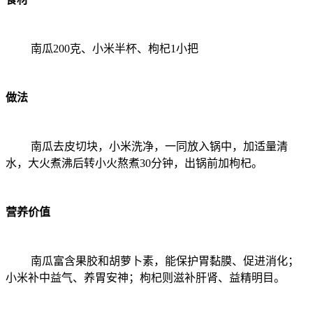
南瓜200克、小米半杯、枸杞1小把
做法
南瓜去皮切块，小米洗净，一同放入锅中，加适量清
水，大火煮沸后转小火熬煮30分钟，出锅前加枸杞。
营养价值
南瓜富含果胶和胡萝卜素，能保护胃黏膜、促进消化；
小米补中益气、养胃安神；枸杞则滋补肝肾、益精明目。