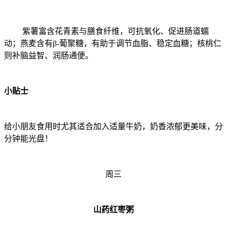
紫薯富含花青素与膳食纤维，可抗氧化、促进肠道蠕
动；燕麦含有β-葡聚糖，有助于调节血脂、稳定血糖；核桃仁
则补脑益智、润肠通便。
小贴士
给小朋友食用时尤其适合加入适量牛奶，奶香浓郁更美味，分
分钟能光盘！
周三
山药红枣粥