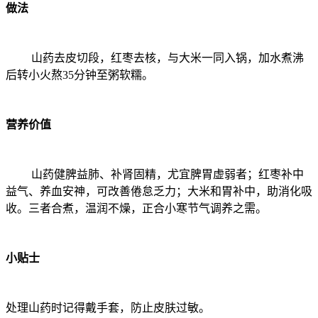
做法
山药去皮切段，红枣去核，与大米一同入锅，加水煮沸
后转小火熬35分钟至粥软糯。
营养价值
山药健脾益肺、补肾固精，尤宜脾胃虚弱者；红枣补中
益气、养血安神，可改善倦怠乏力；大米和胃补中，助消化吸
收。三者合煮，温润不燥，正合小寒节气调养之需。
小贴士
处理山药时记得戴手套，防止皮肤过敏。