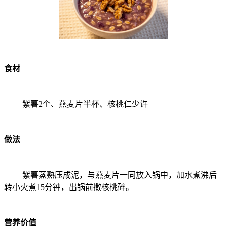
食材
紫薯2个、燕麦片半杯、核桃仁少许
做法
紫薯蒸熟压成泥，与燕麦片一同放入锅中，加水煮沸后
转小火煮15分钟，出锅前撒核桃碎。
营养价值