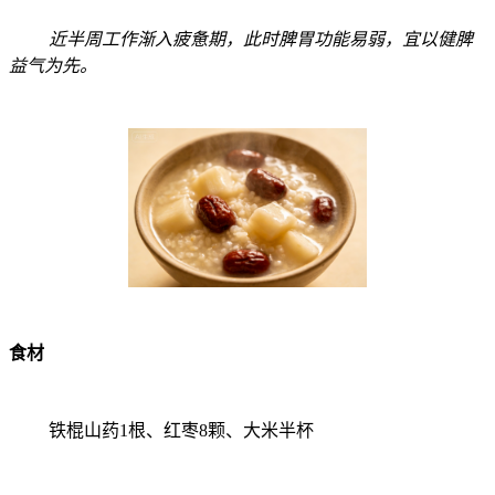
近半周工作渐入疲惫期，此时脾胃功能易弱，宜以健脾
益气为先。
食材
铁棍山药1根、红枣8颗、大米半杯