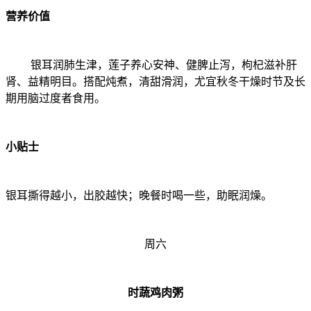
营养价值
银耳润肺生津，莲子养心安神、健脾止泻，枸杞滋补肝
肾、益精明目。搭配炖煮，清甜滑润，尤宜秋冬干燥时节及长
期用脑过度者食用。
小贴士
银耳撕得越小，出胶越快；晚餐时喝一些，助眠润燥。
周六
时蔬鸡肉粥