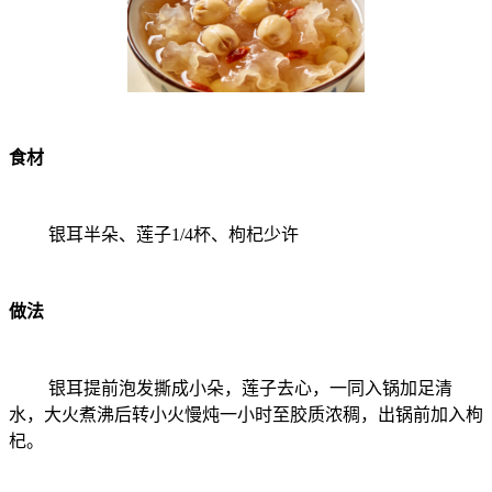
食材
银耳半朵、莲子1/4杯、枸杞少许
做法
银耳提前泡发撕成小朵，莲子去心，一同入锅加足清
水，大火煮沸后转小火慢炖一小时至胶质浓稠，出锅前加入枸
杞。