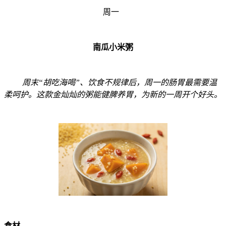
周一
南瓜小米粥
周末“胡吃海喝”、饮食不规律后，周一的肠胃最需要温
柔呵护。这款金灿灿的粥能健脾养胃，为新的一周开个好头。
食材