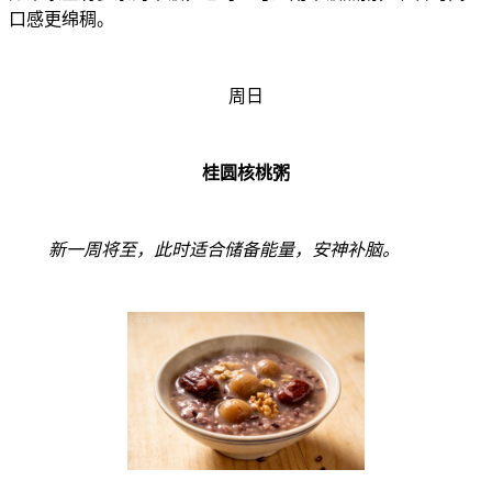
口感更绵稠。
周日
桂圆核桃粥
新一周将至，此时适合储备能量，安神补脑。