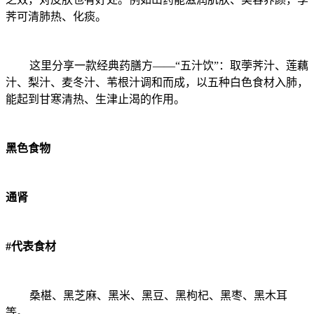
荠可清肺热、化痰。
这里分享一款经典药膳方——“五汁饮”：取荸荠汁、莲藕
汁、梨汁、麦冬汁、苇根汁调和而成，以五种白色食材入肺，
能起到甘寒清热、生津止渴的作用。
黑色食物
通肾
#代表食材
桑椹、黑芝麻、黑米、黑豆、黑枸杞、黑枣、黑木耳
等。