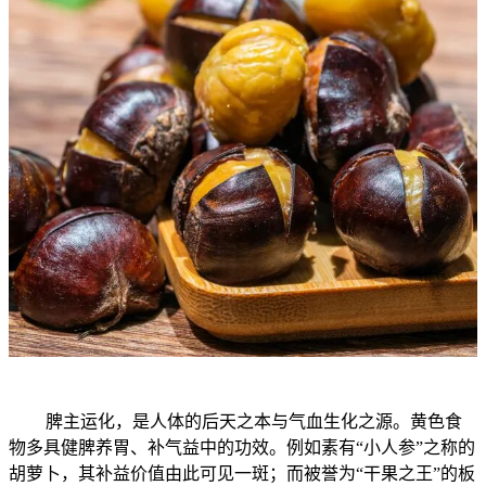
脾主运化，是人体的后天之本与气血生化之源。黄色食
物多具健脾养胃、补气益中的功效。例如素有“小人参”之称的
胡萝卜，其补益价值由此可见一斑；而被誉为“干果之王”的板