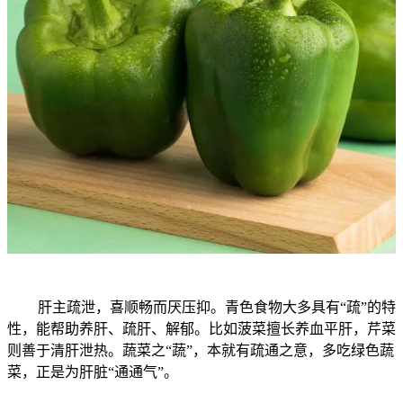
肝主疏泄，喜顺畅而厌压抑。青色食物大多具有“疏”的特
性，能帮助养肝、疏肝、解郁。比如菠菜擅长养血平肝，芹菜
则善于清肝泄热。蔬菜之“蔬”，本就有疏通之意，多吃绿色蔬
菜，正是为肝脏“通通气”。