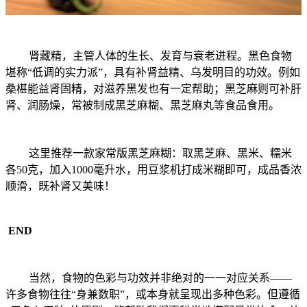
肾藏精，主管人体的生长、发育与衰老进程。黑色食物
堪称“低调的实力派”，具有补肾益精、乌发明目的功效。例如
桑椹能益肾固精，对滋养黑发也有一定帮助；黑芝麻则可补肝
肾、润肠燥，常被制成黑芝麻糊、黑芝麻丸等食品食用。
这里推荐一款家常版黑芝麻糊：取黑芝麻、黑米、糯米
各50克，加入1000毫升水，用豆浆机打成米糊即可，成品香浓
顺滑，既补肾又美味！
END
当然，食物的色彩与功效并非绝对的一一对应关系——
许多食物往往“身兼数职”，或本身就呈现出多种色彩。但遵循