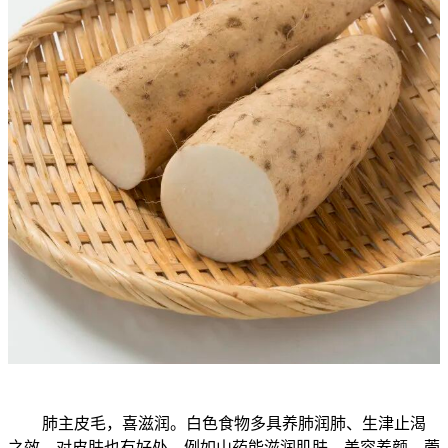
肺主皮毛，喜滋润。白色食物多具养肺润肺、生津止渴
之效，对皮肤也有好处。例如山药能滋润肌肤、美容养颜，荸